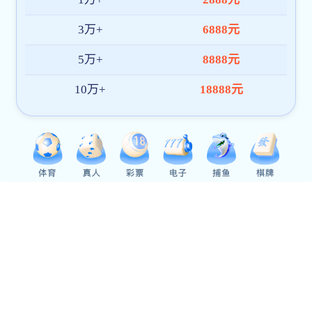
佩德里那记载入史册的逆足世界波，绝非普通
的破门得分，它是巴萨精神图腾的当代体现。
从克鲁伊夫到瓜迪奥拉，从梅西到现在的佩德
里，巴萨的血脉里流淌着对艺术足球的极致追
求，但同时也蕴含着永不言弃的战斗意志。当
佩德里用并不擅长的左脚轰出那粒弧线球时，
我们看到的不仅仅是一名天才球员的灵光乍
现，而是一家百年豪门在新老交替时期最珍贵
的传承。冠军之路永远不会一帆风顺，但有了
这样在关键时刻挺身而出的英雄，巴萨球迷有
理由期待更多。
随着联赛进入最后冲刺阶段，巴塞罗那需要保
持住这股逆转带来的气势。接下来的每一场比
赛都是决赛，每一次触球都可能决定最终冠军
归属。佩德里的那粒世界波已经写入历史，但
冠军的奖杯还在远方闪烁。红蓝军团能否将这
场关键胜利转化为真正的联赛冠军？答案将在
未来的90分钟里逐渐揭晓。