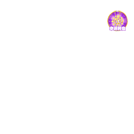
2026-07-22
2026世界杯绍切克迎战墨西哥直塞线路是
当2026年美加墨世界杯的号角在北美大陆吹响，捷
克中场硬汉托马斯·...
2026-07-22