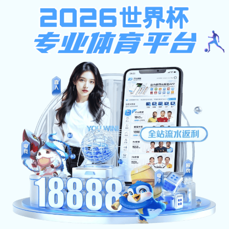
九游(JIUYOU)官方登录入口-九游世界杯（中国）
· 观赛体验
九游 桌面...
用户删除数据...
永久存档，经典...
体育看点
师徒情深
女足联赛
体育看点资讯 #11024
世界杯的绿茵舞台上，总有那么一些瞬间，让
你屏住呼吸，心跳加速。当土耳其的锋线尖刀
伊尔迪兹，以一种近乎舞蹈的节奏迎向飞来的
皮球，而澳大利亚的防线正试图用钢铁般的意
志将其冻结时，球迷们知道，一场关于脚感与
命运的对话即将展开。这不是一场简单的热身
赛，而是通往卡塔尔荣耀之路上的关键拼图。
伊尔迪兹的射门脚感，就像伊斯坦布尔的天
气，时而炙热，时而诡谲；澳大利亚的围剿，
则如同袋鼠的跳跃，凶悍而不可预测。今天，