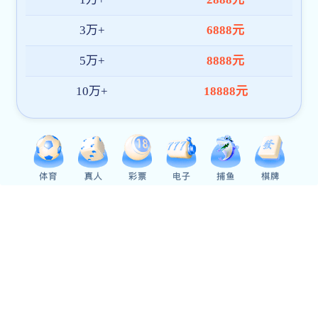
整，他会更多地进行试探性的跑位和牵制。但
进入上半场末段及下半场开始后的前20分
钟，当澳大利亚的防线在持续的折返跑中出现
犹豫时，伊尔迪兹的射门脚感将迎来真正的考
验时刻。如果能抓住一次禁区前沿的横向盘带
机会，或者一次角球二次进攻中的凌空抽射，
他的脚感走势将瞬间达到顶点。反之，如果澳
大利亚通过犯规战术提前打断他的节奏，伊尔
迪兹的射门脚感可能会陷入一段时间的沉寂。
无论如何，这场土耳其伊尔迪兹迎战澳大利亚
的比赛，注定不会乏味。他每一脚触球的质
感，每一次起脚的时机，都将成为本届世界杯
预选赛中最值得回味的片段。作为一名研判
者，我倾向于认为，伊尔迪兹能够在这场硬仗
中证明自己，用他那独特的射门脚感，为土耳
其的晋级之路增添一枚关键的筹码。让我们屏
息以待，见证这位天才射手在世界杯舞台上的
华丽绽放。