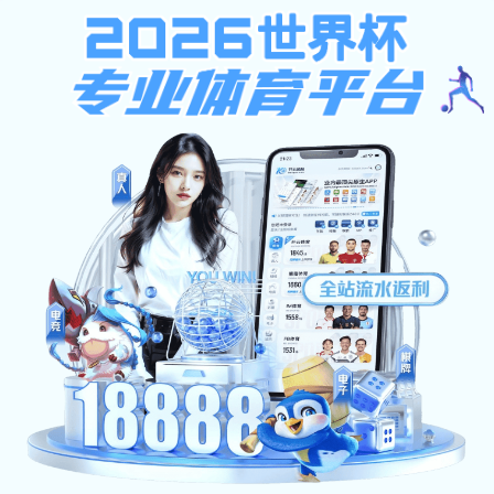
九游(JIUYOU)官方登录入口-九游世界杯（中国）
· 观赛体验
九游 桌面...
用户删除数据...
永久存档，经典...
体育看点
师徒情深
女足联赛
体育看点资讯 #9646
在欧冠联赛的璀璨星空下，阿森纳再次证明了
他们争冠的决心。本轮焦点战中，枪手坐镇酋
长球场，迎来一支以铁血防守著称的劲敌。比
赛过程跌宕起伏，最终凭借哈弗茨在前场的一
次石破天惊的关键过人，阿森纳艰难地以一球
优势险胜对手。这不仅是积分榜上的三分，更
是球队精神意志与技战术素养的集中体现。本
文将深入解析这场比赛的核心转折点，探讨哈
弗茨的灵光一现如何决定了整场比赛的走向，
并分析阿森纳在欧冠赛场上展现出的新风貌。