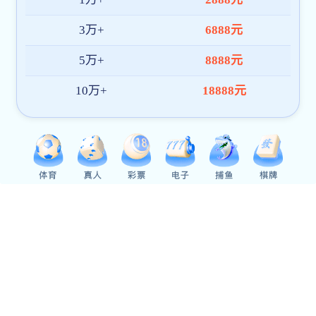
控球和起脚的机会。终场前，对手利用一次角
球机会险些扳平比分，正是阿森纳防守专注度
短暂下降的写照。在欧冠这样的顶级舞台上，
任何一次松懈都可能遭到惩罚。如果不是门将
拉姆斯代尔在最后时刻做出了一次世界级的扑
救，比赛的结果或许就很难说了。因此，虽然
一场欧冠险胜劲敌的喜悦值得庆贺，但球队上
下仍需总结如何在领先时更好地控制比赛节奏
与防守阵型。这种“先扬后抑”的表现，恰恰说
明了球队在心态控制和比赛阅读能力上还有提
升空间。
总结整场比赛，阿森纳展现出了足够的韧性与
关键时刻的闪光点。哈弗茨的关键过人，不仅
帮助球队在主场全取三分，更向欧洲足坛释放
了一个信号：这支年轻的阿森纳，已经具备了
在胶着战中利用巨星闪光解决问题的底气。他
们不再是那支容易在硬仗中崩盘的球队，而是
学会了如何用聪明且高效的方式去取胜。这场