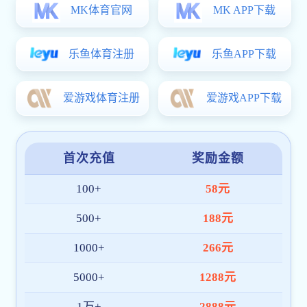
（中国）】利
维奇即将在门前迎战巴拿马时，
瓦科维奇迎战
所有人的目光都聚焦于他能否延
巴拿马连续扑
续那令人窒息的连续扑救状态。
救状态能否保
这不仅是一场关于技术和反应的
持门前处理冷
考...
静
当2026年美加墨世界杯的号角即
将吹响，全球球迷的目光都将聚
2026世界杯
焦于那片绿茵场上的每一次冲刺
阿尔米隆迎战
与对抗。对于即将代表巴拉圭出
美国带球推进
战的边路快马阿尔米隆而言，对
是否顺畅风险
阵东道主美国队的比赛，注定是
提示 · 用户常
一场充满变数的硬仗。在这场高
问
速攻防的较量中，这位以突破见
长的...
【九游
(JIUYOU)官
当世界杯小组赛的抽签结果揭
晓，G组便毫无悬念地成为了死亡
方登录入口-
之组，而新西兰与比利时之间的
九游世界杯