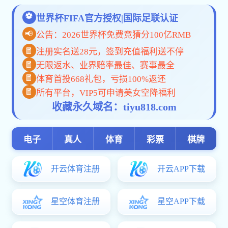
战术解读专栏
本政策适用于您通过网站、移动...
识别模拟器运行。
设备信息
应用内网页隔离。
我们力求用清晰、可读的语言描...
第三方 SDK 安全审计。