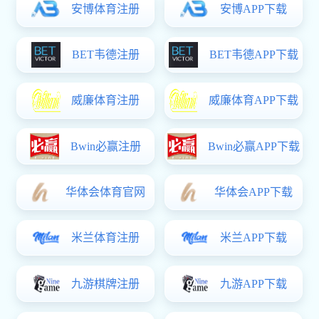
操作留痕
九游在弱网环境提供省流模式与文字直播方案。
用户常见疑问
【九游
(JIUYOU)官
在世界杯的舞台上，门将往往是
被忽视的孤胆英雄，直到他们用
方登录入口-
一次神扑或一次失误成为全场焦
九游世界杯
点。当克罗地亚的守护神利瓦科