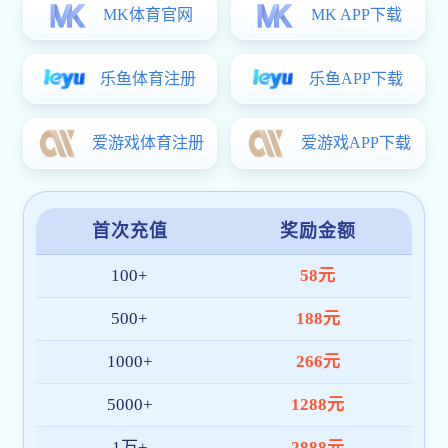
突如其来的暴力美学远射，往往是打破心理枷
锁的利器。这种博弈折射出足球运动的魅力所
在——它永远没有绝对正确的答案，只有基于
当下局势的最优解。我们看到，关于法哈多这
次处理球的辩论，甚至延伸到了赛后评分中，
支持者赞其果敢，反对者批其独断，双方各执
一词，你来我往，共同推高了这次远射选择的
热度层次。
当然，我们也不能忽视全球化和社交媒体算法
对这次事件的推动。在世界杯期间，任何带有
争议性、话题性的瞬间都会被算法反复投喂。
当“法哈多对阵克罗地亚队小组赛远射选择”被
球迷剪辑成短视频，配上激昂的音乐与慢动作
回放，它的传播势能便成倍增加。这种基于真
实比赛的讨论，远比空洞的数据罗列更能打动
人心。球迷们在评论区写下自己的战术理解，
甚至有人翻出法哈多在俱乐部时期的远射数据
来进行对比论证。这种自发的、由下而上的参