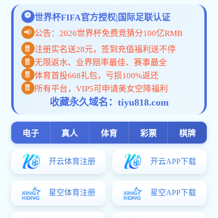
队小组赛远射选择”背后的热度密码。
要理解这次远射选择为何能引发如此广泛的讨
论，首先需要还原当时的赛场情境。那是一场
关系到出线名额的关键战役，双方在技术层面
与体能层面都达到了极致对抗。法哈多在右路
接到队友的横敲后，身前有大约两米的空间，
而克罗地亚队的后防线正处于一个微妙的回撤
与上抢的临界点。大多数球迷的第一反应或许
是希望他继续分球，寻找更接近球门的机会。
然而，法哈多却选择了大力施射。皮球带着强
烈的旋转飞向球门，虽然最终稍稍偏出，但这
一选择却像一把钥匙，打开了无数关于“合理
性与冒险精神”的讨论匣子。从这一刻起，“法
哈多对阵克罗地亚队小组赛远射选择”这个短
语，开始在体育论坛和社交媒体上迅速发酵。
我们将视角转向专业媒体的反馈。赛后，《世
界体育报》的战术分析师撰文指出，法哈多的