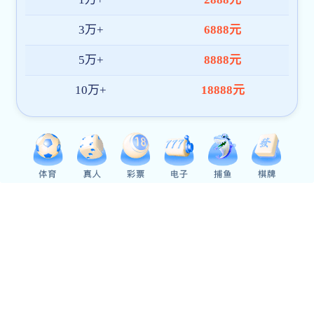
与感，使得这次远射选择不再只是比赛中的一
个瞬间，而是演变成为了一代球迷对世界杯记
忆的一个独特注脚。
综上所述，法哈多的这次远射选择，或许没有
改变比赛的最终比分，但它成功地在茫茫多的
比赛细节中凸显了出来。它让我们看到了一个
球员在超级舞台上的独立思考，也让我们见证
了足球战术讨论的深度与广度。从专业数据分
析到民间球迷的激辩，“法哈多对阵克罗地亚
队小组赛远射选择”已经超越了简单的技术动
作，升华为一种文化现象。在此，我们不禁要
向所有在世界杯中敢于做出选择的球员致敬，
无论结果如何，正是这些充满了鲜活个性的瞬
间，让足球世界的星河如此璀璨。下一次，当
法哈多再次在边路拿球时，也许全世界的目
光，都会多一份审视与期待。