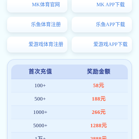
防守策略时，必须考虑如何切断姆本巴与队友
之间的联系。是用双人包夹限制其起跳，还是
采用区域防守轮转来瓦解他的接球点？无论哪
种选择，都意味着球队在防守端将投入更多的
资源，这无疑会削弱其在反击中的兵力部署。
姆本巴的存在，就像一根插入乌兹别克斯坦防
线心脏的骨刺，虽不致命，却时刻带来剧痛。
值得注意的是，现代足球中定位球的攻防早已
演变为一种精细化的微操游戏。姆本巴在前点
或后点的频繁换位，以及利用佯攻掩护下的突
然前插，都是破解密集防守的常见套路。如果
他能在开场阶段通过一次成功的定位球争顶，
给对手造成心理震慑，那么整条乌兹别克斯坦
防线在后续的防守中必然会变得畏首畏尾。这
种心理层面的优越感，可能会成为决定比赛成
败的关键。姆本巴在禁区内那种近乎偏执的求
胜欲望，以及他对落点的本能嗅觉，使得他在
角球和任意球的混战中总能脱颖而出。他不是