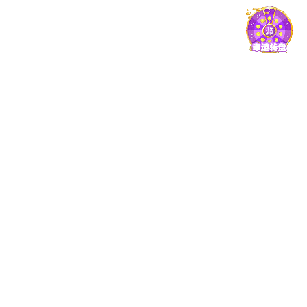
2026世界杯绍切克迎战墨西哥直塞线路是
当2026年美加墨世界杯的号角在北美大陆吹响，捷
克中场硬汉托马斯·...
2026-07-22