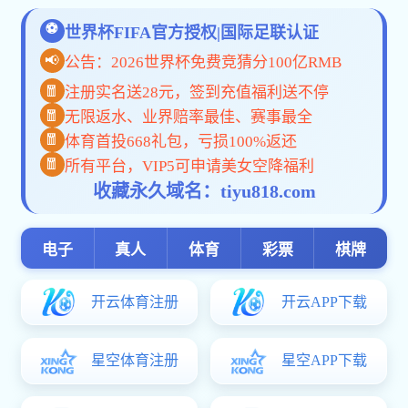
姆本巴，这位在法甲和欧洲赛场浸淫多年的中
锋，其价值远不止于运动战中的冲刺与抢点。
当比赛陷入阵地战的泥淖，当对方的防线收缩
得如同铁桶一般，定位球便成了打破僵局的最
强利器。姆本巴惊人的弹跳力、出色的卡位意
识以及精准的头球摆渡能力，使其在禁区内成
为一个移动的堡垒。他的身体对抗能力，足以
在乌兹别克斯坦高大后卫的围剿中抢占有利位
置。这不仅仅是一次简单的争顶，而是一场关
于空间预判与力量爆发的高级对话。姆本巴的
定位球威胁，就像一枚随时可能引爆的战术核
弹，迫使对手在防守时投入大量兵力，从而间
接为队友创造出二次进攻的黄金机会。
乌兹别克斯坦的防线绝非等闲之辈，他们以严
密的防守体系和顽强的拼搏精神闻名。后防核
心如克里梅茨与阿舒尔马托夫，均拥有丰富的
亚洲赛事经验，他们的联防补位与正面拦截能
力，曾让众多亚洲顶级前锋铩羽而归。然而，