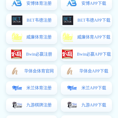
动，甚至需要主动回撤至中场，利用长传调度
来拉扯对手阵型。然而，高风险往往伴随着高
回报。一旦多斯基能够抓住对手那一瞬间的换
位失误，他那标志性的直塞或者过顶挑传，便
能直接撕碎对方的防守网。从过往的欧战数据
来看，多斯基在高压下的传球成功率依然能保
持在85%以上，这份稳定性或许正是他面对非
洲雄狮时的最大底气。
当我们将目光从具体比赛投射到整个赛事的金
靴热度预测上，多斯基的角色便显得微妙起
来。他并非射手榜上的常客，但关键传球往往
能转化为助攻，而助攻则是衡量一名进攻球员
不可或缺的隐形指标。虽然在金靴热度预测榜
单上，他的名字并未位列前茅，但如果有这样
一个人能在助攻榜上占据一席之地，那必然会
将球队的头号射手推向舆论的风口浪尖。多斯
基的存在，就像是一把隐形的钥匙，能打开对
方最坚固的锁具。金靴得主通常依赖于球队的