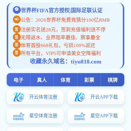
在世界杯的宏大叙事中，明星球员的每一次触
球都可能成为历史注脚。多斯基作为球队进攻
组织的核心大脑，其传球视野与精度一直被誉
为欧洲足坛的顶级工艺。他并非以速度见长的
边路突击手，也不是禁区内的终结者，却总能
在电光火石间捕捉到对手防线的缝隙。面对塞
内加尔那支由强硬身体与纪律性铸成的防线，
多斯基的挑战如同在瓷器铺里跳华尔兹——每
一步都需要极致的平衡与胆识。对方的双后腰
体系与回防速度极快的边后卫，往往会压缩中
路空间，这迫使多斯基必须寻找那些转瞬即逝
的折线区域。完成关键传球，在这里不仅是技
术的较量，更是心理与阅读比赛能力的博弈。
塞内加尔的防线并非虚有其表，他们曾在预选
赛中展现出惊人的整体移动与协防层次。库利
巴利领衔的后卫线，习惯于将对手驱赶到边路
狭窄区域，利用包夹完成断球。这对多斯基而
言，意味着他必须更频繁地观察队友的无球跑