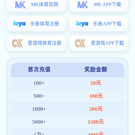
整体输出，而多斯基正是那个催化进球的人。
因此，他的发挥好坏，将直接决定其锋线搭档
能否在射手榜上突飞猛进，这也反向影响了金
靴热度的走势。
从战术层面更深层次的剖析，多斯基面临的防
守困境也是他扬名立万的机遇。塞内加尔球员
的身体对抗能力毋庸置疑，但他们的防线并非
毫无破绽。当遇到频繁的左右两侧的长距离转
移时，防守球员的注意力容易出现懈怠，这正
好是多斯基施展其战术长传的舞台。此外，利
用定位球战术，多斯基的精准脚法也能在混乱
中制造杀机。毕竟，金靴的争夺从来不只是纯
粹射手的游戏，那些为射手输送炮弹的人，同
样值得被铭记。在当今足球崇尚高压与转换的
节奏下，一个能不断完成关键传球的创造型中
场，其战术价值甚至超越了一些顶级射手。
综合来看，多斯基面对塞内加尔防线，更像是