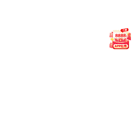
用户常见疑问
当西甲的硝烟再次弥漫于万达大都
马德里竞技
会球场的上空，马德里竞技与埃尔
迎来埃尔
切的狭路相逢，本不该是一场悬念
切，比赛先
丛生的对决。然而，足球的魅力恰
看单刀球处
恰在于其不可预知性，尤其是在机
会转瞬即逝的瞬间，单刀球的处理
理 — 详细说
往往成为左右战局的胜负手。本文
明
将抛开繁复的战术板，专...
当欧洲五大联赛的硝烟逐渐散去，
球迷们的目光总会不自觉地投向那
片孕育了无数天才的郁金香国度。
荷甲分组情
荷甲，这个被誉为“球星加工厂”的